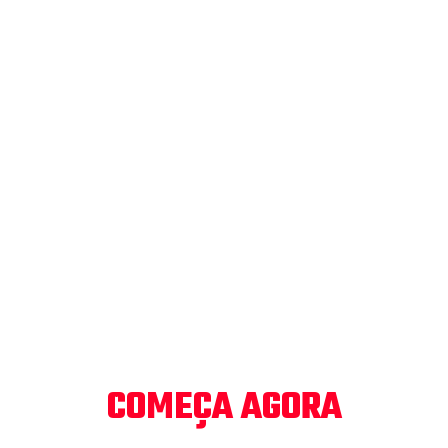
ATENÇÃO! O PROJETO
VERÃO
COMEÇA AGORA
Você mora na região de Londrina e Ibiporã? Descubra