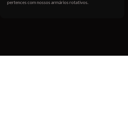
pertences com nossos armários rotativos.
TENHA FOCO
E EVOLUA SUA
VIDA FITNESS
Mais energia e bem-estar.
Saúde física e mental em dia.