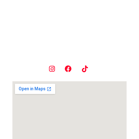
Av. Robert Koch, 1127 - Vl Operária, Londrina -
PR
(43) 98872-8113 - WhatsApp
contato@ac.evolucao.com.br