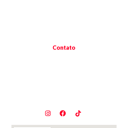
Início
Estrutura
Sobre Nós
Contato
Contato
Av. Robert Koch, 1127 - Vl Operária, Londrina -
PR
(43) 98872-8113 - WhatsApp
contato@ac.evolucao.com.br