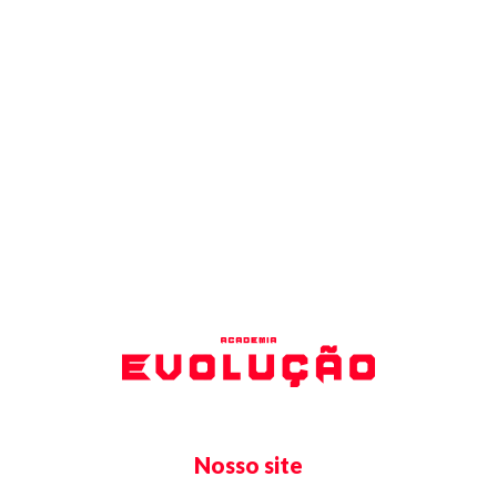
jornada constante e que cada conquista deve ser
celebrada. Nos guiamos pelo compromisso com a
excelência em saúde e fitness.
Nosso site